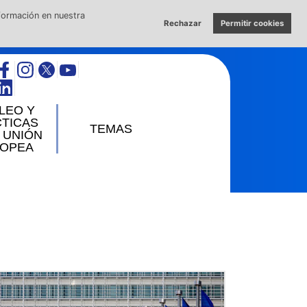
nformación en nuestra
Rechazar
Permitir cookies
×
LEO Y
ón
TICAS
TEMAS
 UNIÓN
e
OPEA