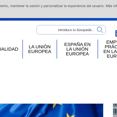
iento, mantener la sesión y personalizar la experiencia del usuario. Más i
ón Europea
Temas
ucción europea
Políticas
uciones de la UE
Más
EMP
informaci
ESPAÑA EN
os Miembros
LA UNIÓN
PRÁC
UALIDAD
LA UNIÓN
EUROPEA
EN LA
Consejo d
EUROPEA
amiento de la UE
EUR
Europa
anismos de la UE
 en la Unión Europea
ría de Estado para la Unión Europea
entación Permanente de España en