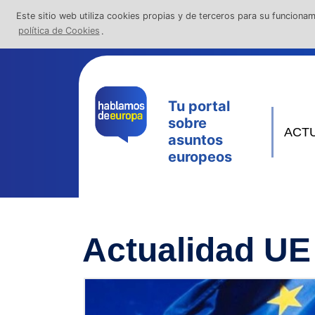
Este sitio web utiliza cookies propias y de terceros para su funcionam
política de Cookies
.
Actualidad
La Uni
Noticias
La constr
Preguntas frecuentes
Las instit
Tu portal
sobre
Videos
Los Estad
ACT
asuntos
El funcion
europeos
Otros Org
España
Actualidad UE
La Secreta
La Repres
Bruselas